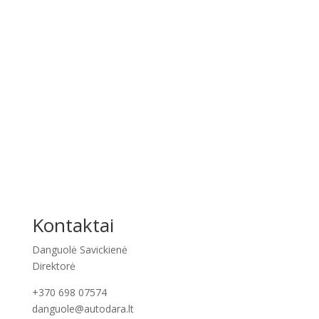
Autodara
Šiuo metu transporto paslaugų nevykdome.
Kontaktai
Danguolė Savickienė
Direktorė
+370 698 07574
danguole@autodara.lt